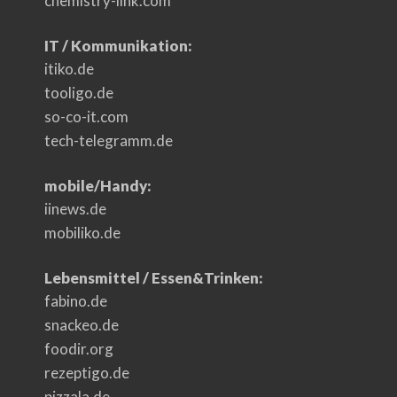
chemistry-link.com
IT / Kommunikation:
itiko.de
tooligo.de
so-co-it.com
tech-telegramm.de
mobile/Handy:
iinews.de
mobiliko.de
Lebensmittel / Essen&Trinken:
fabino.de
snackeo.de
foodir.org
rezeptigo.de
pizzala.de