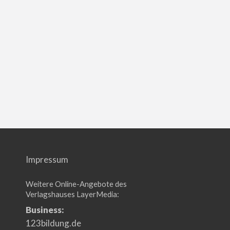
Impressum
Weitere Online-Angebote des
Verlagshauses LayerMedia:
Business:
123bildung.de