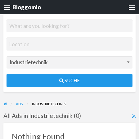
Bloggomio
SUCHE
ADS
INDUSTRIETECHNIK
All Ads in Industrietechnik (0)
R
F
f
Nothing Found