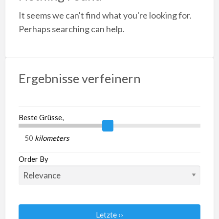
a
It seems we can't find what you're looking for.
t
I
Perhaps searching can help.
Ergebnisse verfeinern
Beste Grüsse,
kilometers
Order By
Letzte ››