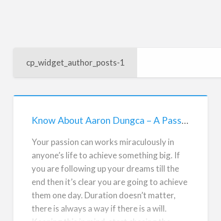
cp_widget_author_posts-1
Know
About
Know About Aaron Dungca – A Passionate Person Living with Different Style
Aaron
Dungca
Your passion can works miraculously in
–
anyone’s life to achieve something big. If
A
you are following up your dreams till the
Passionate
end then it’s clear you are going to achieve
Person
them one day. Duration doesn’t matter,
Living
there is always a way if there is a will.
with