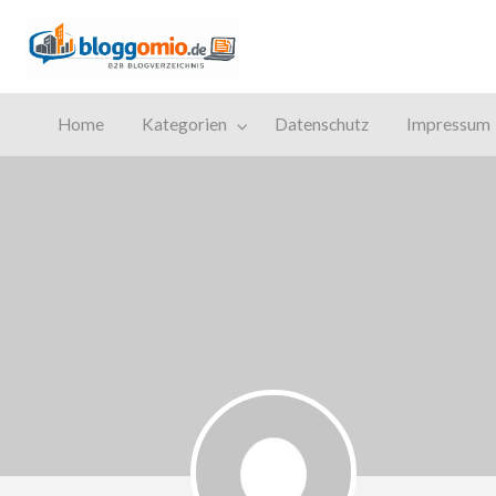
Bloggomio
Das B2B-Blogverzeichnis
tenschutz
Impressum
Home
Kategorien
Datenschutz
Impressum